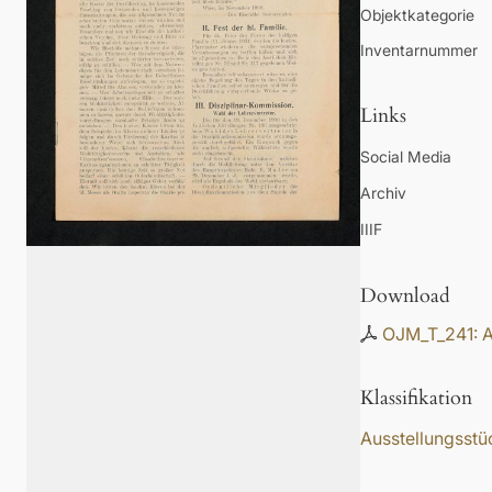
Objektkategorie
Inventarnummer
Links
Social Media
Archiv
IIIF
Download
OJM_T_241: A
Klassifikation
Ausstellungsstü