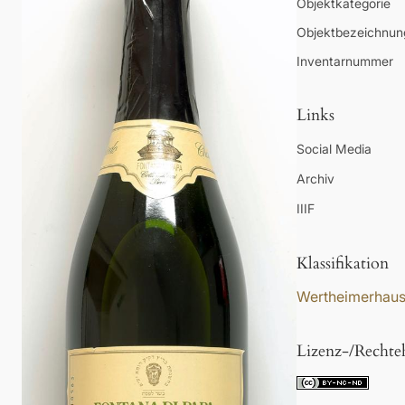
Objektkategorie
Objektbezeichnun
Inventarnummer
Links
Social Media
Archiv
IIIF
Klassifikation
Wertheimerhau
Lizenz-/Rechte