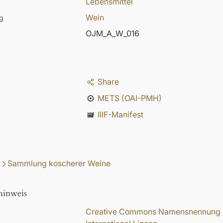
Lebensmittel
Wein
g
OJM_A_W_016
Share
METS (OAI-PMH)
IIIF-Manifest
s
Sammlung koscherer Weine
hinweis
Creative Commons Namensnennung - N