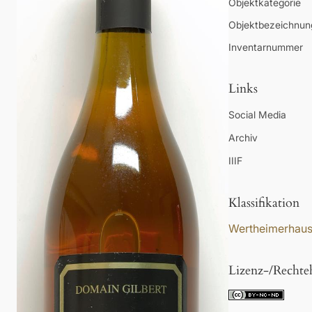
Objektkategorie
Objektbezeichnun
Inventarnummer
Links
Social Media
Archiv
IIIF
Klassifikation
Wertheimerhau
Lizenz-/Rechte