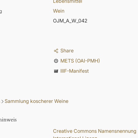
Lebensmittel
Wein
g
OJM_A_W_042
Share
METS (OAI-PMH)
IIIF-Manifest
s
Sammlung koscherer Weine
hinweis
Creative Commons Namensnennung - N