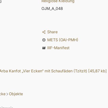
Religiöse Kleidung
g
OJM_A_048
Share
METS (OAI-PMH)
IIIF-Manifest
rba Kanfot „Vier Ecken“ mit Schaufäden (Tzitzit)
[
45,87 kb
]
cke
Objekte