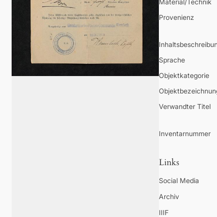
Material/Technik
Provenienz
Inhaltsbeschreibu
Sprache
Objektkategorie
Objektbezeichnun
Verwandter Titel
Inventarnummer
Links
Social Media
Archiv
IIIF