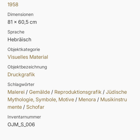
1958
Dimensionen
81 x 60,5 cm
Sprache
Hebräisch
Objektkategorie
Visuelles Material
Objektbezeichnung
Druckgrafik
Schlagwörter
Malerei
/
Gemälde
/
Reproduktionsgrafik
/
Jüdische
Mythologie, Symbole, Motive
/
Menora
/
Musikinstru
mente
/
Schofar
Inventarnummer
OJM_S_006