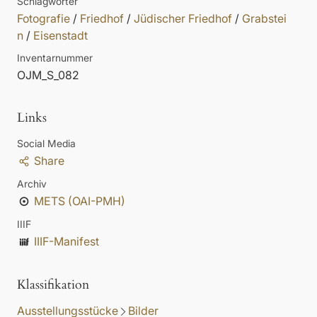
Schlagwörter
Fotografie
/
Friedhof
/
Jüdischer Friedhof
/
Grabstei
n
/
Eisenstadt
Inventarnummer
OJM_S_082
Links
Social Media
Share
Archiv
METS (OAI-PMH)
IIIF
IIIF-Manifest
Klassifikation
Ausstellungsstücke
Bilder