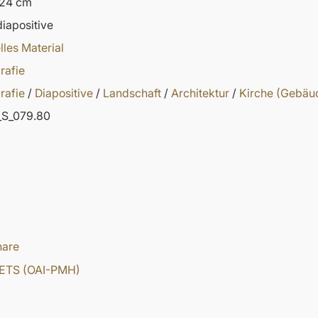
 24 cm
iapositive
lles Material
rafie
rafie
/
Diapositive
/
Landschaft
/
Architektur
/
Kirche (Gebäu
S_079.80
hare
ETS (OAI-PMH)