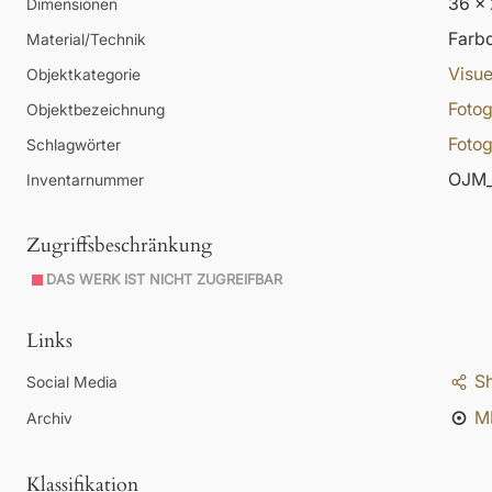
36 x
Dimensionen
Farbd
Material/Technik
Visue
Objektkategorie
Fotog
Objektbezeichnung
Fotog
Schlagwörter
OJM_
Inventarnummer
Zugriffsbeschränkung
DAS WERK IST NICHT ZUGREIFBAR
Links
S
Social Media
M
Archiv
Klassifikation