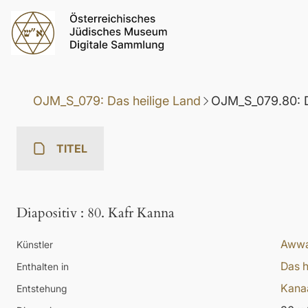
OJM_S_079: Das heilige Land
OJM_S_079.80: D
TITEL
Diapositiv
:
80. Kafr Kanna
Awwa
Künstler
Das h
Enthalten in
Kana
Entstehung