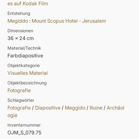
es auf Kodak Film
Entstehung
Megiddo
:
Mount Scopus Hotel - Jerusalem
Dimensionen
36 x 24 cm
Material/Technik
Farbdiapositive
Objektkategorie
Visuelles Material
Objektbezeichnung
Fotografie
Schlagwörter
Fotografie
/
Diapositive
/
Meggido
/
Ruine
/
Archäol
ogie
Inventarnummer
OJM_S_079.75