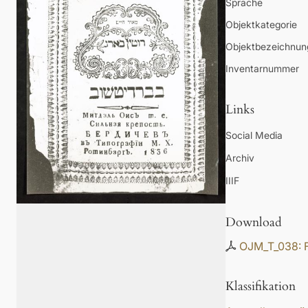
Sprache
Objektkategorie
Objektbezeichnun
Inventarnummer
Links
Social Media
Archiv
IIIF
Download
OJM_T_038: F
Klassifikation