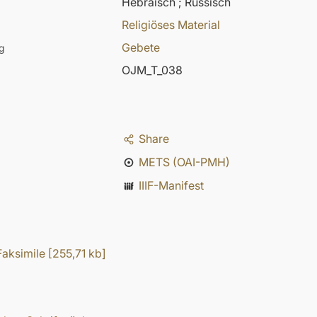
Hebräisch ; Russisch
Religiöses Material
Gebete
g
OJM_T_038
Share
METS (OAI-PMH)
IIIF-Manifest
aksimile
[
255,71 kb
]