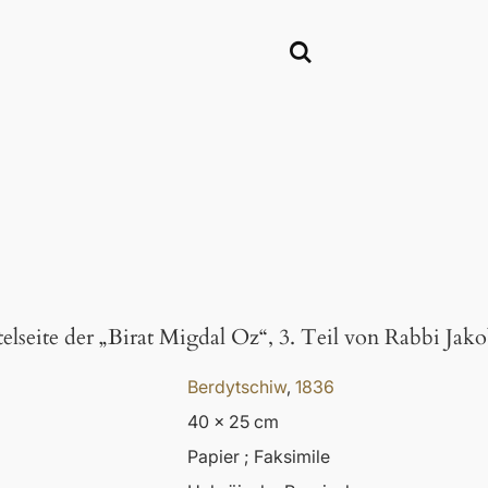
telseite der „Birat Migdal Oz“, 3. Teil von Rabbi Ja
Berdytschiw
,
1836
40 x 25 cm
Papier ; Faksimile