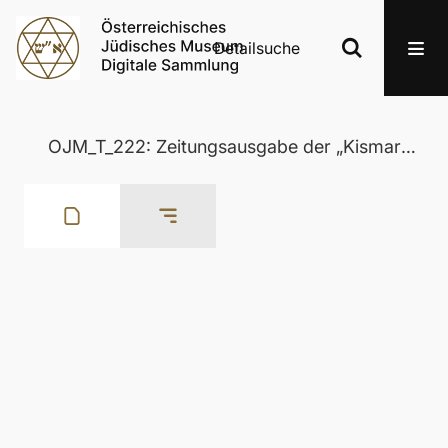
Detailsuche
OJM_T_222: Zeitungsausgabe der „Kismartoner Zeitung. Vormals Eisenstädter Zeitung. Organ für politische, soziale und wirtschaftliche Interessen“ aus dem 26. August 1906