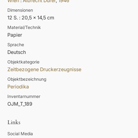
Wien
:
Albrecht Dürer
,
1946
Dimensionen
12 S. : 20,5 x 14,5 cm
Material/Technik
Papier
Sprache
Deutsch
Objektkategorie
Zeitbezogene Druckerzeugnisse
Objektbezeichnung
Periodika
Inventarnummer
OJM_T_189
Links
Social Media