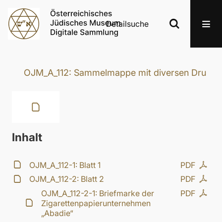
Detailsuche
OJM_A_112: Sammelmappe mit diversen Druckerze
Inhalt
OJM_A_112-1: Blatt 1
PDF
OJM_A_112-2: Blatt 2
PDF
OJM_A_112-2-1: Briefmarke der
PDF
Zigarettenpapierunternehmen
„Abadie“