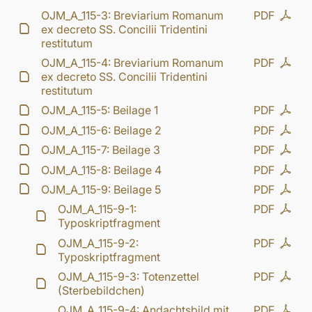
OJM_A_115-3: Breviarium Romanum
PDF
ex decreto SS. Concilii Tridentini
restitutum
OJM_A_115-4: Breviarium Romanum
PDF
ex decreto SS. Concilii Tridentini
restitutum
OJM_A_115-5: Beilage 1
PDF
OJM_A_115-6: Beilage 2
PDF
OJM_A_115-7: Beilage 3
PDF
OJM_A_115-8: Beilage 4
PDF
OJM_A_115-9: Beilage 5
PDF
OJM_A_115-9-1:
PDF
Typoskriptfragment
OJM_A_115-9-2:
PDF
Typoskriptfragment
OJM_A_115-9-3: Totenzettel
PDF
(Sterbebildchen)
OJM_A_115-9-4: Andachtsbild mit
PDF