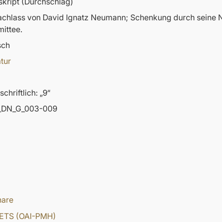
kript (Durchschlag)
nachlass von David Ignatz Neumann; Schenkung durch sein
ittee.
sch
atur
chriftlich: „9“
DN_G_003-009
hare
ETS (OAI-PMH)