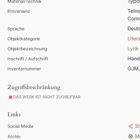
Typos
Material/Technik
Teil
Provenienz
Comm
Deut
Sprache
Liter
Objektkategorie
Lyrik
Objektbezeichnung
Hands
Inschrift / Aufschrift
OJM_
Inventarnummer
Zugriffsbeschränkung
DAS WERK IST NICHT ZUGREIFBAR
Links
S
Social Media
M
Archiv