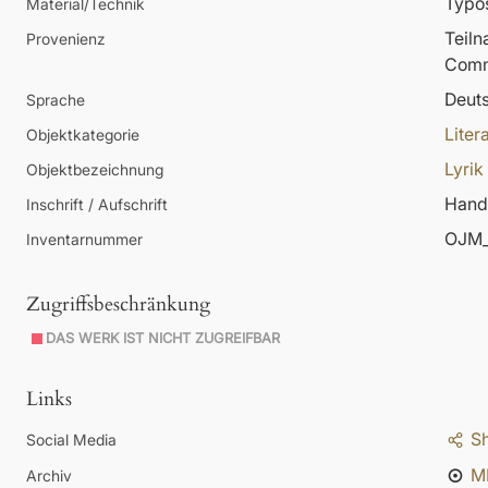
Typos
Material/Technik
Teil
Provenienz
Comm
Deut
Sprache
Liter
Objektkategorie
Lyrik
Objektbezeichnung
Hands
Inschrift / Aufschrift
OJM_
Inventarnummer
Zugriffsbeschränkung
DAS WERK IST NICHT ZUGREIFBAR
Links
S
Social Media
M
Archiv