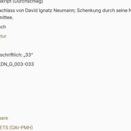
kript (Durchschlag)
nachlass von David Ignatz Neumann; Schenkung durch sein
ittee.
sch
atur
chriftlich: „33“
DN_G_003-033
hare
ETS (OAI-PMH)