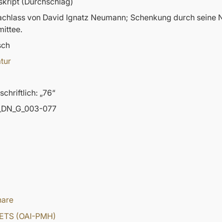
kript (Durchschlag)
nachlass von David Ignatz Neumann; Schenkung durch sein
ittee.
sch
atur
chriftlich: „76“
DN_G_003-077
hare
ETS (OAI-PMH)