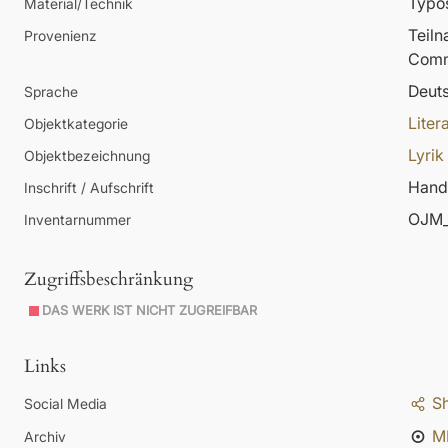
Typos
Material/Technik
Teil
Provenienz
Comm
Deut
Sprache
Liter
Objektkategorie
Lyrik
Objektbezeichnung
Hands
Inschrift / Aufschrift
OJM_
Inventarnummer
Zugriffsbeschränkung
DAS WERK IST NICHT ZUGREIFBAR
Links
S
Social Media
M
Archiv