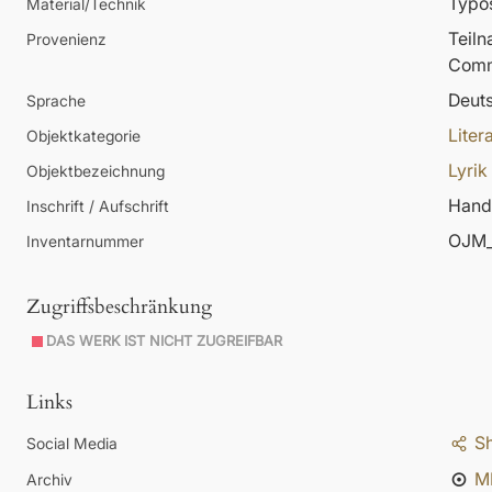
Typos
Material/Technik
Teil
Provenienz
Comm
Deut
Sprache
Liter
Objektkategorie
Lyrik
Objektbezeichnung
Hands
Inschrift / Aufschrift
OJM_
Inventarnummer
Zugriffsbeschränkung
DAS WERK IST NICHT ZUGREIFBAR
Links
S
Social Media
M
Archiv