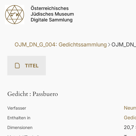
OJM_DN_G_004: Gedichtssammlung
OJM_DN_G
TITEL
Gedicht
:
Passbuero
Neum
Verfasser
Gedic
Enthalten in
20,7 
Dimensionen