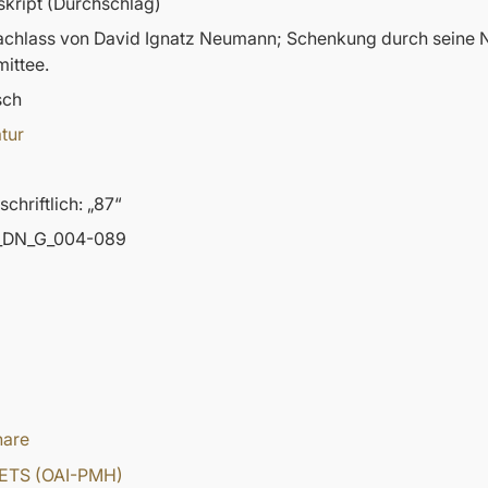
kript (Durchschlag)
nachlass von David Ignatz Neumann; Schenkung durch sein
ittee.
sch
atur
chriftlich: „87“
DN_G_004-089
hare
ETS (OAI-PMH)