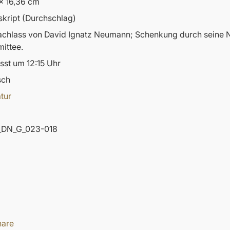
x 16,36 cm
kript (Durchschlag)
nachlass von David Ignatz Neumann; Schenkung durch sein
ittee.
sst um 12:15 Uhr
sch
atur
DN_G_023-018
hare