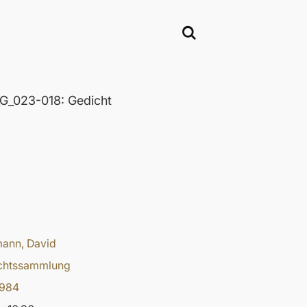
_023-018: Gedicht
ann, David
chtssammlung
1984