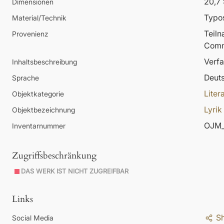
20,7 
Dimensionen
Typos
Material/Technik
Teil
Provenienz
Comm
Verfa
Inhaltsbeschreibung
Deut
Sprache
Liter
Objektkategorie
Lyrik
Objektbezeichnung
OJM_
Inventarnummer
Zugriffsbeschränkung
DAS WERK IST NICHT ZUGREIFBAR
Links
S
Social Media