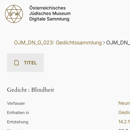
OJM_DN_G_023: Gedichtssammlung
OJM_DN_G
TITEL
Gedicht
:
Blindheit
Neum
Verfasser
Gedi
Enthalten in
14.2.
Entstehung