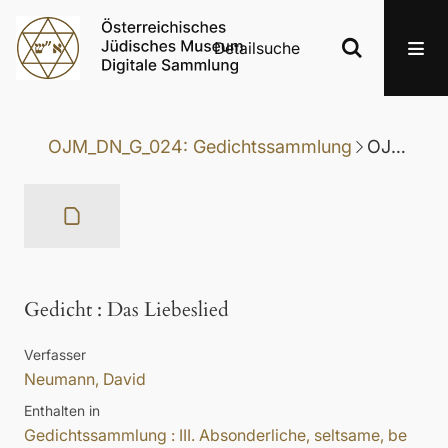
Detailsuche
OJM_DN_G_024: Gedichtssammlung
OJM_DN_G_024-007: Gedicht
Gedicht
:
Das Liebeslied
Verfasser
Neumann, David
Enthalten in
Gedichtssammlung : III. Absonderliche, seltsame, be