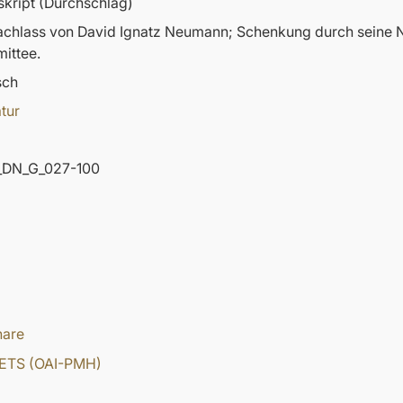
kript (Durchschlag)
nachlass von David Ignatz Neumann; Schenkung durch sein
ittee.
sch
atur
DN_G_027-100
hare
ETS (OAI-PMH)