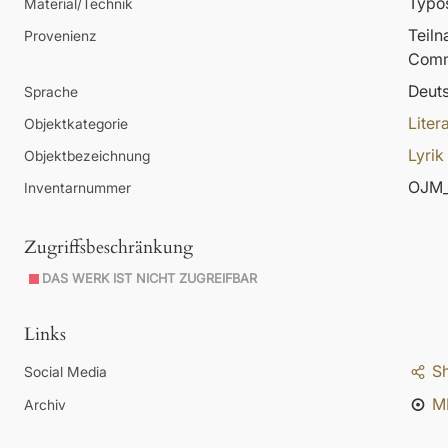
Typos
Material/Technik
Teil
Provenienz
Comm
Deut
Sprache
Liter
Objektkategorie
Lyrik
Objektbezeichnung
OJM_
Inventarnummer
Zugriffsbeschränkung
DAS WERK IST NICHT ZUGREIFBAR
Links
S
Social Media
M
Archiv