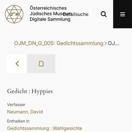
Detailsuche
OJM_DN_G_005: Gedichtssammlung
OJM_DN_G_005-063: Gedicht
Gedicht
:
Hyppies
Verfasser
Neumann, David
Enthalten in
Gedichtssammlung : Wahlgesichte