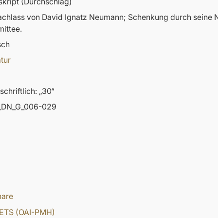
kript (Durchschlag)
nachlass von David Ignatz Neumann; Schenkung durch sein
ittee.
sch
atur
chriftlich: „30“
DN_G_006-029
hare
ETS (OAI-PMH)