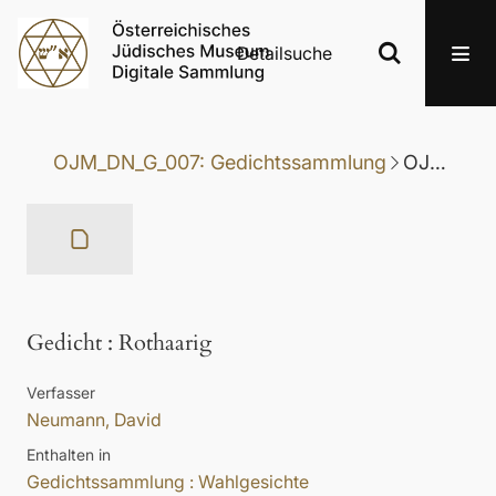
Detailsuche
OJM_DN_G_007: Gedichtssammlung
OJM_DN_G_007-078: Gedicht
Gedicht
:
Rothaarig
Verfasser
Neumann, David
Enthalten in
Gedichtssammlung : Wahlgesichte