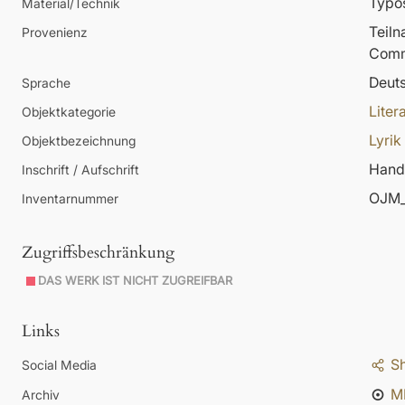
Typos
Material/Technik
Teil
Provenienz
Comm
Deut
Sprache
Liter
Objektkategorie
Lyrik
Objektbezeichnung
Hands
Inschrift / Aufschrift
OJM_
Inventarnummer
Zugriffsbeschränkung
DAS WERK IST NICHT ZUGREIFBAR
Links
S
Social Media
M
Archiv