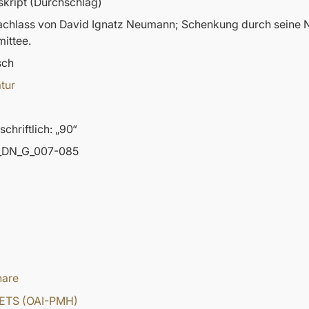
kript (Durchschlag)
nachlass von David Ignatz Neumann; Schenkung durch sein
ittee.
sch
atur
chriftlich: „90“
DN_G_007-085
hare
ETS (OAI-PMH)