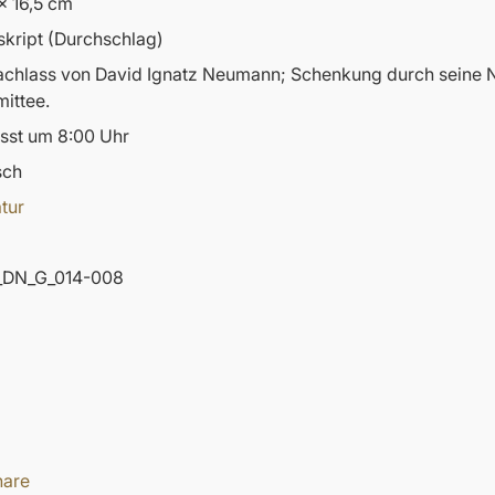
x 16,5 cm
kript (Durchschlag)
nachlass von David Ignatz Neumann; Schenkung durch sein
ittee.
sst um 8:00 Uhr
sch
atur
DN_G_014-008
hare