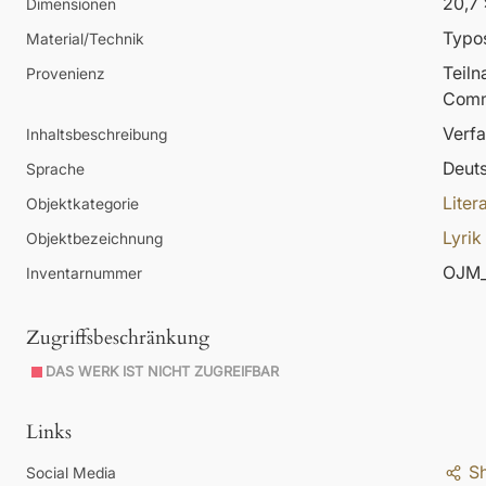
20,7 
Dimensionen
Typos
Material/Technik
Teil
Provenienz
Comm
Verfa
Inhaltsbeschreibung
Deut
Sprache
Liter
Objektkategorie
Lyrik
Objektbezeichnung
OJM_
Inventarnummer
Zugriffsbeschränkung
DAS WERK IST NICHT ZUGREIFBAR
Links
S
Social Media