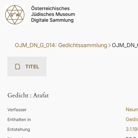
OJM_DN_G_014: Gedichtssammlung
OJM_DN_G
TITEL
Gedicht
:
Arafat
Neum
Verfasser
Gedi
Enthalten in
3.1.1
Entstehung