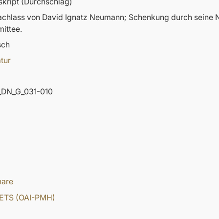
kript (Durchschlag)
nachlass von David Ignatz Neumann; Schenkung durch sein
ittee.
sch
atur
DN_G_031-010
hare
ETS (OAI-PMH)