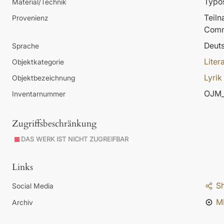
Typos
Material/Technik
Teil
Provenienz
Comm
Deut
Sprache
Liter
Objektkategorie
Lyrik
Objektbezeichnung
OJM_
Inventarnummer
Zugriffsbeschränkung
DAS WERK IST NICHT ZUGREIFBAR
Links
S
Social Media
M
Archiv