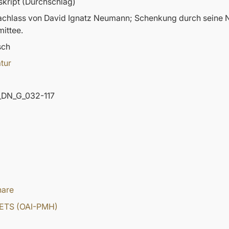
kript (Durchschlag)
nachlass von David Ignatz Neumann; Schenkung durch sein
ittee.
sch
atur
DN_G_032-117
hare
ETS (OAI-PMH)