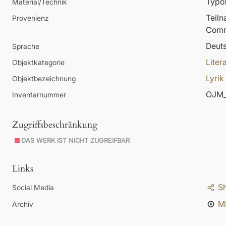
Typos
Material/Technik
Teil
Provenienz
Comm
Deut
Sprache
Liter
Objektkategorie
Lyrik
Objektbezeichnung
OJM_
Inventarnummer
Zugriffsbeschränkung
DAS WERK IST NICHT ZUGREIFBAR
Links
S
Social Media
M
Archiv