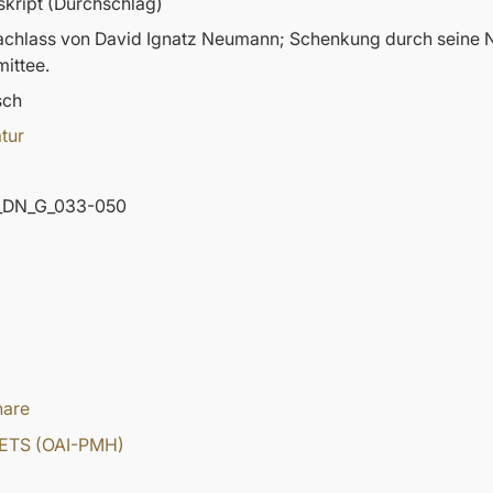
kript (Durchschlag)
nachlass von David Ignatz Neumann; Schenkung durch sein
ittee.
sch
atur
DN_G_033-050
hare
ETS (OAI-PMH)