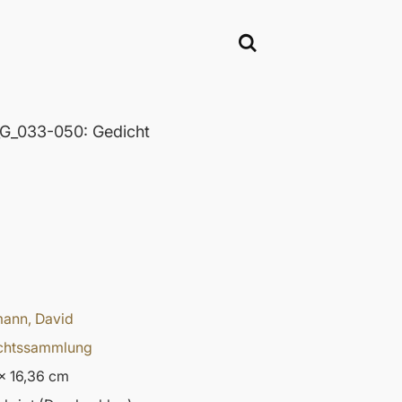
_033-050: Gedicht
ann, David
chtssammlung
x 16,36 cm