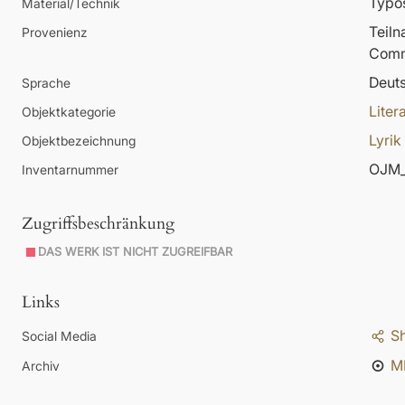
Typos
Material/Technik
Teil
Provenienz
Comm
Deut
Sprache
Liter
Objektkategorie
Lyrik
Objektbezeichnung
OJM_
Inventarnummer
Zugriffsbeschränkung
DAS WERK IST NICHT ZUGREIFBAR
Links
S
Social Media
M
Archiv