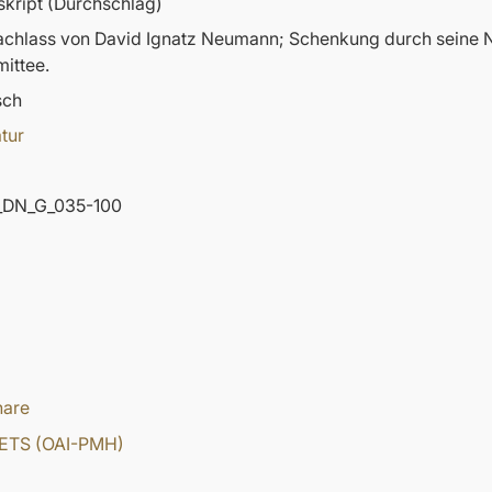
kript (Durchschlag)
nachlass von David Ignatz Neumann; Schenkung durch sein
ittee.
sch
atur
DN_G_035-100
hare
ETS (OAI-PMH)