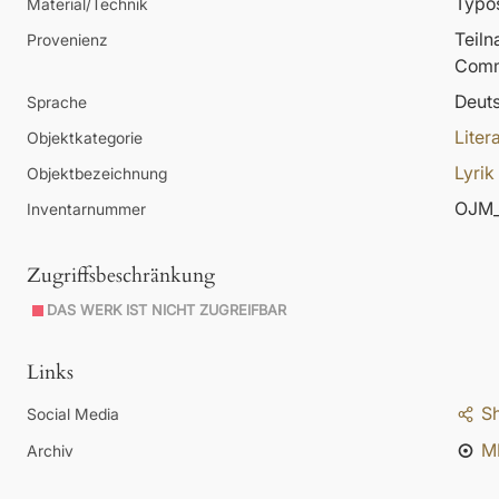
Typos
Material/Technik
Teil
Provenienz
Comm
Deut
Sprache
Liter
Objektkategorie
Lyrik
Objektbezeichnung
OJM_
Inventarnummer
Zugriffsbeschränkung
DAS WERK IST NICHT ZUGREIFBAR
Links
S
Social Media
M
Archiv