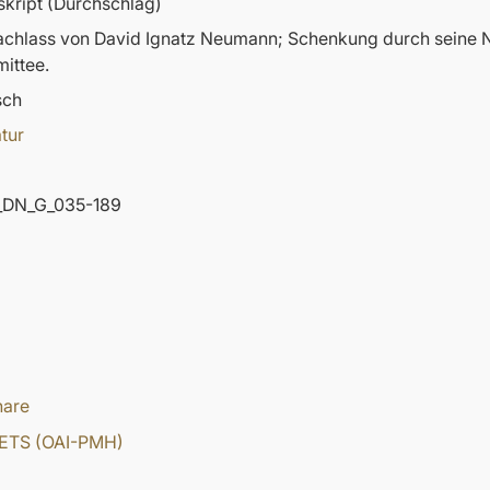
kript (Durchschlag)
nachlass von David Ignatz Neumann; Schenkung durch sein
ittee.
sch
atur
DN_G_035-189
hare
ETS (OAI-PMH)