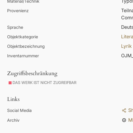
Typos
Material/Technik
Teil
Provenienz
Comm
Deut
Sprache
Liter
Objektkategorie
Lyrik
Objektbezeichnung
OJM_
Inventarnummer
Zugriffsbeschränkung
DAS WERK IST NICHT ZUGREIFBAR
Links
S
Social Media
M
Archiv