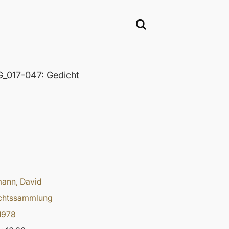
017-047: Gedicht
ann, David
chtssammlung
1978