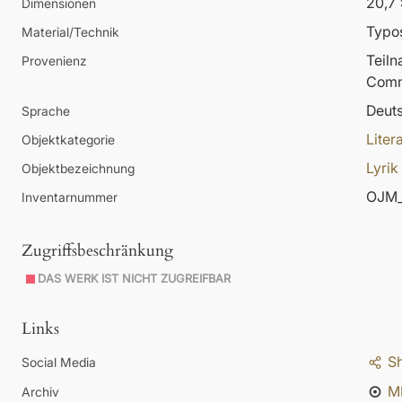
20,7 
Dimensionen
Typos
Material/Technik
Teil
Provenienz
Comm
Deut
Sprache
Liter
Objektkategorie
Lyrik
Objektbezeichnung
OJM_
Inventarnummer
Zugriffsbeschränkung
DAS WERK IST NICHT ZUGREIFBAR
Links
S
Social Media
M
Archiv