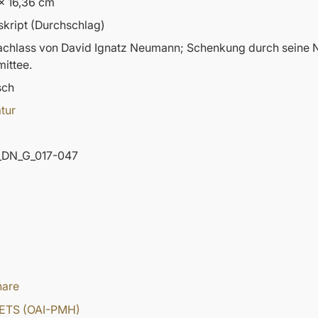
x 16,36 cm
kript (Durchschlag)
nachlass von David Ignatz Neumann; Schenkung durch sein
ittee.
sch
atur
DN_G_017-047
hare
ETS (OAI-PMH)