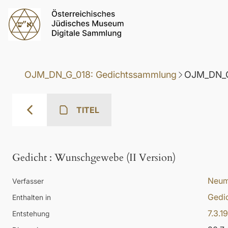
OJM_DN_G_018: Gedichtssammlung
OJM_DN_G
TITEL
Gedicht
:
Wunschgewebe (II Version)
Neum
Verfasser
Gedi
Enthalten in
7.3.1
Entstehung