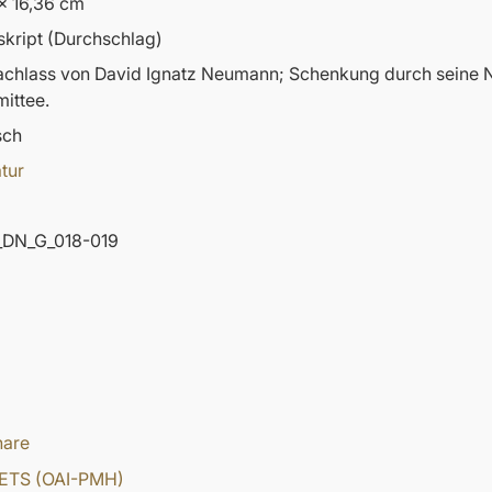
x 16,36 cm
kript (Durchschlag)
nachlass von David Ignatz Neumann; Schenkung durch sein
ittee.
sch
atur
DN_G_018-019
hare
ETS (OAI-PMH)