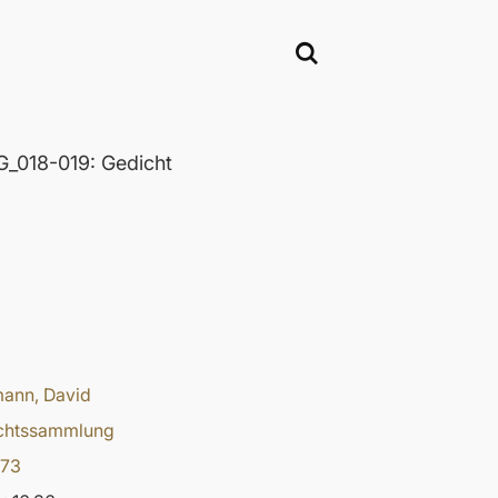
_018-019: Gedicht
ann, David
chtssammlung
973