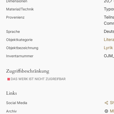
20,7 
Dimensionen
Typos
Material/Technik
Teil
Provenienz
Comm
Deut
Sprache
Liter
Objektkategorie
Lyrik
Objektbezeichnung
OJM_
Inventarnummer
Zugriffsbeschränkung
DAS WERK IST NICHT ZUGREIFBAR
Links
S
Social Media
M
Archiv