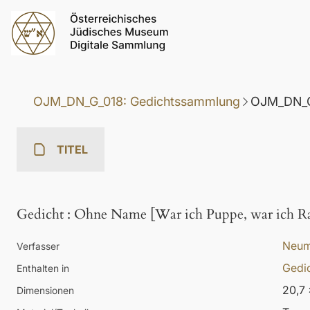
OJM_DN_G_018: Gedichtssammlung
OJM_DN_G
TITEL
Gedicht
:
Ohne Name [War ich Puppe, war ich R
Neum
Verfasser
Gedi
Enthalten in
20,7 
Dimensionen