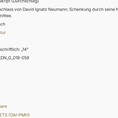
kript (Durchschlag)
nachlass von David Ignatz Neumann; Schenkung durch sein
ittee.
sch
atur
chriftlich: „14“
DN_G_018-059
hare
ETS (OAI-PMH)