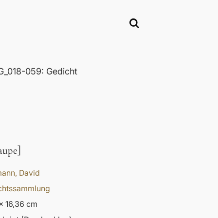
_018-059: Gedicht
aupe]
ann, David
chtssammlung
x 16,36 cm