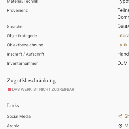
Typos
Material/Technik
Teil
Provenienz
Comm
Deut
Sprache
Liter
Objektkategorie
Lyrik
Objektbezeichnung
Hands
Inschrift / Aufschrift
OJM_
Inventarnummer
Zugriffsbeschränkung
DAS WERK IST NICHT ZUGREIFBAR
Links
S
Social Media
M
Archiv