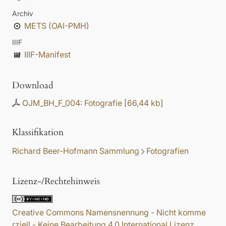
Archiv
METS (OAI-PMH)
IIIF
IIIF-Manifest
Download
OJM_BH_F_004: Fotografie
[
66,44 kb
]
Klassifikation
Richard Beer-Hofmann Sammlung
Fotografien
Lizenz-/Rechtehinweis
Creative Commons Namensnennung - Nicht komme
rziell - Keine Bearbeitung 4.0 International Lizenz