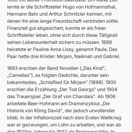
lernte er die Schriftsteller Hugo von Hofmannsthal,
Hermann Bahr und Arthur Schnitzler kennen, mit
denen ihn eine lange Freundschaft verbinden sollte.
Finanziell gut abgesichert, konnte er als freier
Schriftsteller leben, ohne sich durch diese Tätigkeit
seinen Lebensunterhalt sichern zu müssen. 1898
heiratete er Pauline Anna Lissy, genannt Paula. Das
Paar hatte drei Kinder: Mirjam, Naëmah und Gabriel.
1893 erschien der Band Novellen („Das Kind‟,
„Camelias‟), es folgten Gedichte, darunter sein
bekanntestes, „Schlaflied für Mirjam‟ (1898). 1900
erschien die Erzählung „Der Tod Georgs‟ und 1904
das Trauerspiel „Der Graf von Charolais‟. Ab 1906
arbeitete Beer-Hofmann am Dramenzyklus „Die
Historie von König David‟, der jedoch unvollendet
blieb. In der Inflationszeit nach dem Ersten Weltkrieg
war er gezwungen, um Lohn zu arbeiten, und war ab
den 1920er Jahren bis 1932 als Regisseur tätig. In