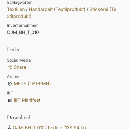
Schlagwörter
Textilien
/
Handarbeit (Textilprodukt)
/
Stickerei (Te
xtilprodukt)
Inventarnummer
OJM_BH_T_010
Links
Social Media
Share
Archiv
METS (OAI-PMH)
IIIF
IIIF-Manifest
Download
OJM_BH_T_010: Textilie
[
139,94 kb
]