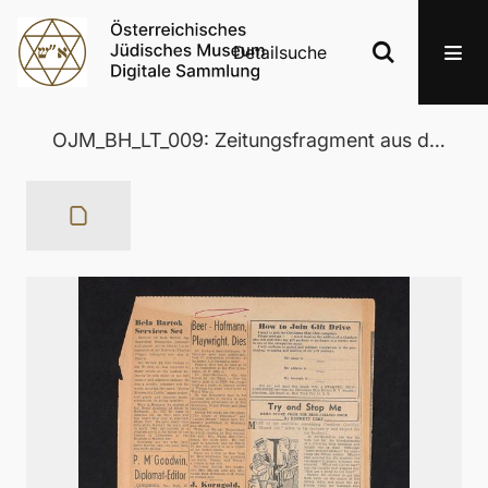
Detailsuche
OJM_BH_LT_009: Zeitungsfragment aus der „New York Journal-American“