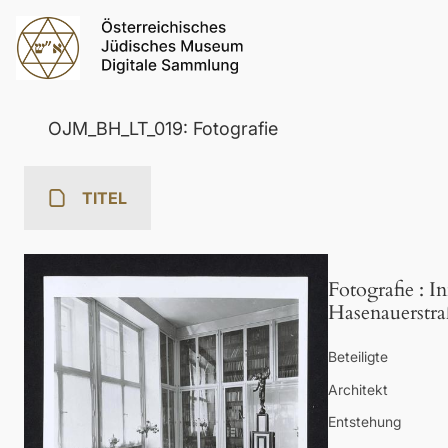
OJM_BH_LT_019: Fotografie
TITEL
Fotografie
:
In
Hasenauerstr
Beteiligte
Architekt
Entstehung