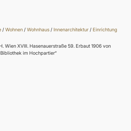
e
/
Wohnen
/
Wohnhaus
/
Innenarchitektur
/
Einrichtung
B.-H. Wien XVIII. Hasenauerstraße 59. Erbaut 1906 von
 Bibliothek im Hochpartier“