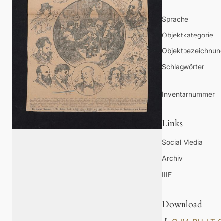
Sprache
Objektkategorie
Objektbezeichnun
Schlagwörter
Inventarnummer
Links
Social Media
Archiv
IIIF
Download