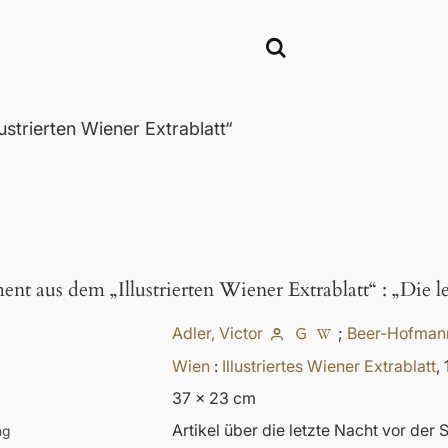
trierten Wiener Extrablatt“
nt aus dem „Illustrierten Wiener Extrablatt“
:
„Die l
Adler, Victor
;
Beer-Hofmann
Wien
:
Illustriertes Wiener Extrablatt
,
37 x 23 cm
Artikel über die letzte Nacht vor der
ng