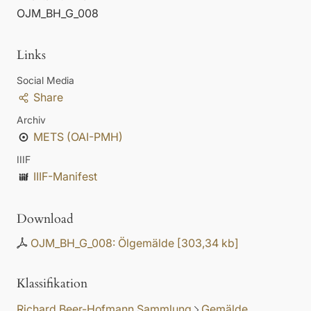
OJM_BH_G_008
Links
Social Media
Share
Archiv
METS (OAI-PMH)
IIIF
IIIF-Manifest
Download
OJM_BH_G_008: Ölgemälde
[
303,34 kb
]
Klassifikation
Richard Beer-Hofmann Sammlung
Gemälde