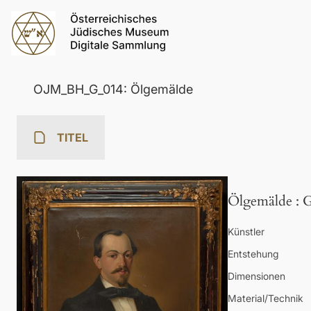
OJM_BH_G_014: Ölgemälde
TITEL
Ölgemälde
:
G
Künstler
Entstehung
Dimensionen
Material/Technik