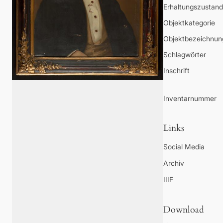
Erhaltungszustand
Objektkategorie
Objektbezeichnun
Schlagwörter
Inschrift
Inventarnummer
Links
Social Media
Archiv
IIIF
Download