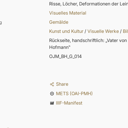
Risse, Löcher, Deformationen der Lei
Visuelles Material
Gemälde
g
Kunst und Kultur
/
Visuelle Werke
/
Bi
Rückseite, handschriftlich: „Vater v
Hofmann‟
OJM_BH_G_014
Share
METS (OAI-PMH)
IIIF-Manifest