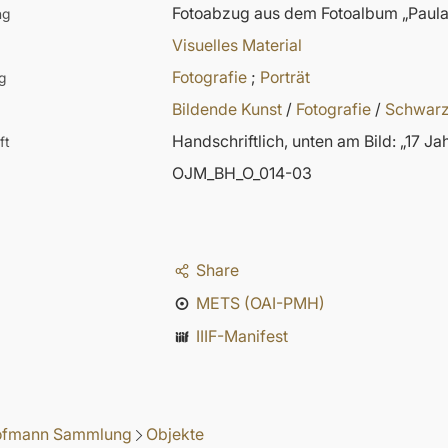
Fotoabzug aus dem Fotoalbum „Paula
ng
Visuelles Material
Fotografie
;
Porträt
g
Bildende Kunst
/
Fotografie
/
Schwarz
Handschriftlich, unten am Bild: „17 J
ft
OJM_BH_O_014-03
Share
METS (OAI-PMH)
IIIF-Manifest
Hofmann Sammlung
Objekte