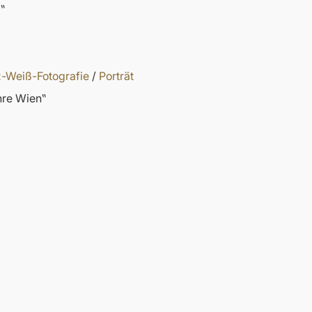
‟
-Weiß-Fotografie
/
Porträt
ahre Wien‟