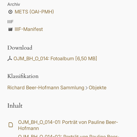
Archiv
METS (OAI-PMH)
IIIF
IIIF-Manifest
Download
OJM_BH_O_014: Fotoalbum
[
6,50 MB
]
Klassifikation
Richard Beer-Hofmann Sammlung
Objekte
Inhalt
OJM_BH_O_014-01: Porträt von Pauline Beer-
Hofmann
OJM_BH_O_014-02: Porträt von Pauline Beer-