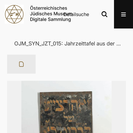
Detailsuche
OJM_SYN_JZT_015: Jahrzeittafel aus der Wertheimer Synagoge in Eisenstadt