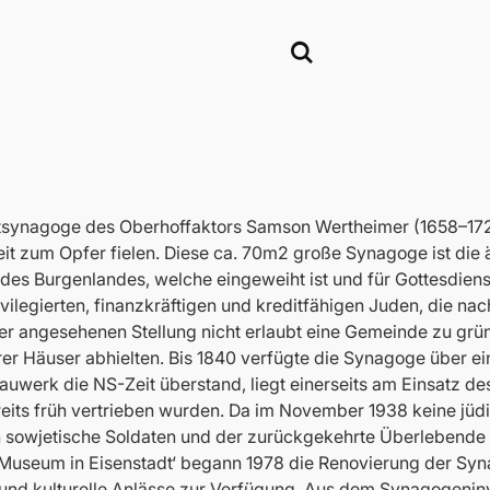
tsynagoge des Oberhoffaktors Samson Wertheimer (1658–1724
zum Opfer fielen. Diese ca. 70m2 große Synagoge ist die ält
des Burgenlandes, welche eingeweiht ist und für Gottesdiens
rivilegierten, finanzkräftigen und kreditfähigen Juden, die n
er angesehenen Stellung nicht erlaubt eine Gemeinde zu grü
rer Häuser abhielten. Bis 1840 verfügte die Synagoge über ei
auwerk die NS-Zeit überstand, liegt einerseits am Einsatz d
eits früh vertrieben wurden. Da im November 1938 keine jüdi
n sowjetische Soldaten und der zurückgekehrte Überlebende 
 Museum in Eisenstadt‘ begann 1978 die Renovierung der Sy
e und kulturelle Anlässe zur Verfügung. Aus dem Synagogeninv