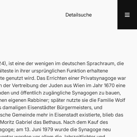
Detailsuche
), ist eine der wenigen im deutschen Sprachraum, die
este in ihrer ursprünglichen Funktion erhaltene
te genutzt wird. Das Errichten einer Privatsynagoge war
ach der Vertreibung der Juden aus Wien im Jahr 1670 eine
nden und öffentlich zugängliche Synagogen zu bauen,
nen eigenen Rabbiner; später nutzte sie die Familie Wolf
es damaligen Eisenstädter Bürgermeisters, und
sche Gemeinde mehr in Eisenstadt existierte, blieb das
Moritz Gabriel das Bethaus. Nach dem Kauf des
nagoge; am 13. Juni 1979 wurde die Synagoge neu
entar werden vor allem die Jahrzeitlichter und