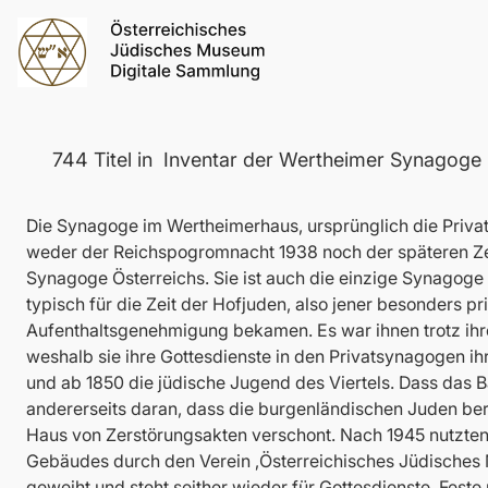
744
Titel
in
Inventar der Wertheimer Synagoge
Die Synagoge im Wertheimerhaus, ursprünglich die Priva
weder der Reichspogromnacht 1938 noch der späteren Zeit 
Synagoge Österreichs. Sie ist auch die einzige Synagoge 
typisch für die Zeit der Hofjuden, also jener besonders p
Aufenthaltsgenehmigung bekamen. Es war ihnen trotz ihr
weshalb sie ihre Gottesdienste in den Privatsynagogen ih
und ab 1850 die jüdische Jugend des Viertels. Dass das B
andererseits daran, dass die burgenländischen Juden ber
Haus von Zerstörungsakten verschont. Nach 1945 nutzte
Gebäudes durch den Verein ‚Österreichisches Jüdisches
geweiht und steht seither wieder für Gottesdienste, Fest