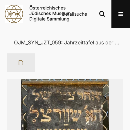
Detailsuche
OJM_SYN_JZT_059: Jahrzeittafel aus der Wertheimer Synagoge in Eisenstadt