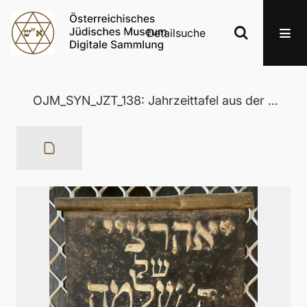
Detailsuche
OJM_SYN_JZT_138: Jahrzeittafel aus der Wertheimer Synagoge in Eisenstadt