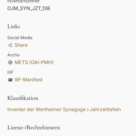
Inventarnummer
OJM_SYN_JZT_138
Links
Social Media
Share
Archiv
METS (OAI-PMH)
IIIF
IIIF-Manifest
Klassifikation
Inventar der Wertheimer Synagoge
Jahrzeittafeln
Lizenz-/Rechtehinweis