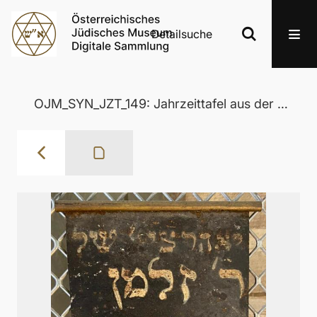
Detailsuche
OJM_SYN_JZT_149: Jahrzeittafel aus der Wertheimer Synagoge in Eisenstadt