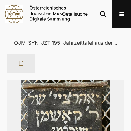
Detailsuche
OJM_SYN_JZT_195: Jahrzeittafel aus der Wertheimer Synagoge in Eisenstadt